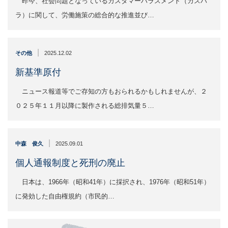
昨今、社会問題となっているカスタマーハラスメント（カスハ
ラ）に関して、労働施策の総合的な推進並び…
|
その他
2025.12.02
新基準原付
ニュース報道等でご存知の方もおられるかもしれませんが、２
０２５年１１月以降に製作される総排気量５…
|
中森 俊久
2025.09.01
個人通報制度と死刑の廃止
日本は、1966年（昭和41年）に採択され、1976年（昭和51年）
に発効した自由権規約（市民的…