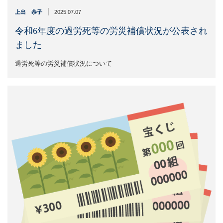
|
上出 恭子
2025.07.07
令和6年度の過労死等の労災補償状況が公表され
ました
過労死等の労災補償状況について