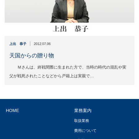
|
上出 恭子
2012.07.06
天国からの贈り物
Ｍさんは、終戦間際に生まれた方で、当時の時代の混乱や実
父が戦死されたことなどから戸籍上は実親で…
HOME
業務案内
取扱業務
費用について