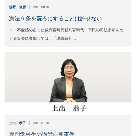
|
森野 俊彦
2015.08.01
憲法９条を蔑ろにすることは許せない
１ 不全感のあった裁判官時代裁判官時代、市民の司法参加をめ
ぐる集会に参加しては、「現職裁判…
|
上出 恭子
2015.01.01
専門学校生の過労自死事件