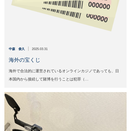
|
中森 俊久
2025.03.31
海外の宝くじ
海外で合法的に運営されているオンラインカジノであっても、日
本国内から接続して賭博を行うことは犯罪（…