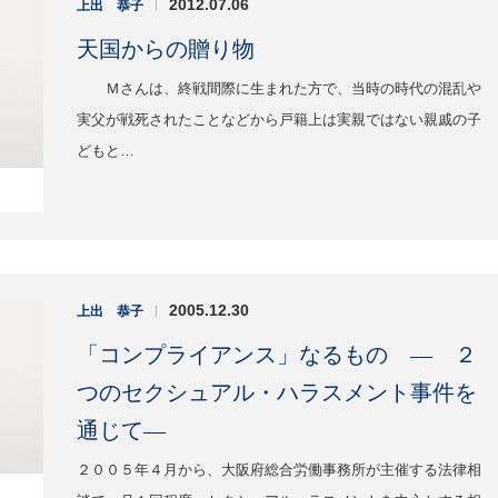
2012.07.06
上出 恭子
|
天国からの贈り物
Ｍさんは、終戦間際に生まれた方で、当時の時代の混乱や
実父が戦死されたことなどから戸籍上は実親ではない親戚の子
どもと…
2005.12.30
上出 恭子
|
「コンプライアンス」なるもの ― ２
つのセクシュアル・ハラスメント事件を
通じて―
２００５年４月から、大阪府総合労働事務所が主催する法律相