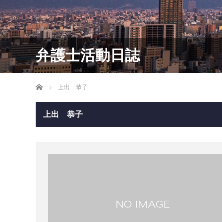
弁護士活動日誌
ホーム
上出 恭子
上出 恭子