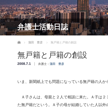
弁護士活動日誌
ホーム
蒲田 豊彦
無戸籍と戸籍の創設
無戸籍と戸籍の創設
2008.7.1
弁護士：
蒲田 豊彦
いま、新聞紙上でも問題になっている無戸籍の人か
Ａ子さんは、母親と２人で相談に来た。Ａ子は２３
た無戸籍だという。Ａ子の母が結婚していた人以外