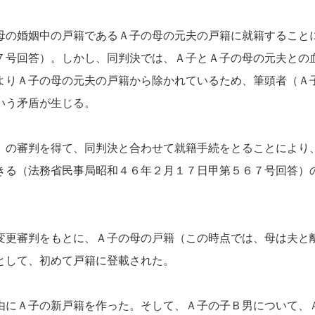
の婚姻中の戸籍であるＡ子の母の元夫の戸籍に就籍すること
７号回答）。しかし、同判決では、Ａ子とＡ子の母の元夫との
よりＡ子の母の元夫の戸籍から除かれているため、筆頭者（Ａ
いう矛盾が生じる。
の審判を得て、同判決と合わせて就籍手続をとることにより
きる（法務省民事局昭和４６年２月１７日甲第５６７号回答）
更審判をもとに、Ａ子の母の戸籍（この時点では、母は夫と
として、初めて戸籍に登載された。
にＡ子の新戸籍を作った。そして、Ａ子の子Ｂ男について、