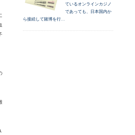
ているオンラインカジノ
であっても、日本国内か
に
ら接続して賭博を行…
血
子
、
の
離
Ａ