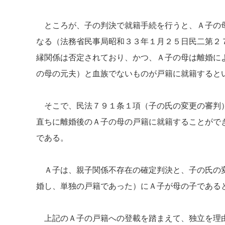
ところが、子の判決で就籍手続を行うと、Ａ子の母
なる（法務省民事局昭和３３年１月２５日民二第２
縁関係は否定されており、かつ、Ａ子の母は離婚に
の母の元夫）と血族でないものが戸籍に就籍すると
そこで、民法７９１条１項（子の氏の変更の審判）
直ちに離婚後のＡ子の母の戸籍に就籍することがで
である。
Ａ子は、親子関係不存在の確定判決と、子の氏の変
婚し、単独の戸籍であった）にＡ子が母の子である
上記のＡ子の戸籍への登載を踏まえて、独立を理由