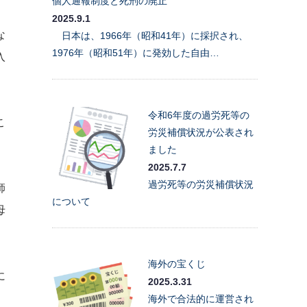
個人通報制度と死刑の廃止
2025.9.1
な
日本は、1966年（昭和41年）に採択され、
1976年（昭和51年）に発効した自由…
入
令和6年度の過労死等の
こ
労災補償状況が公表され
ました
2025.7.7
過労死等の労災補償状況
師
について
母
海外の宝くじ
に
2025.3.31
海外で合法的に運営され